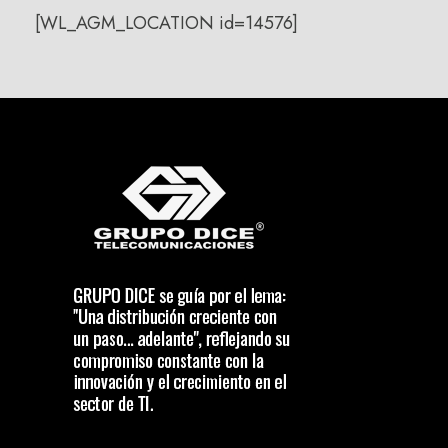
[WL_AGM_LOCATION id=14576]