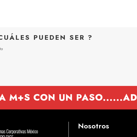
CUÁLES PUEDEN SER ?
ta
A M+S CON UN PASO......A
Nosotros