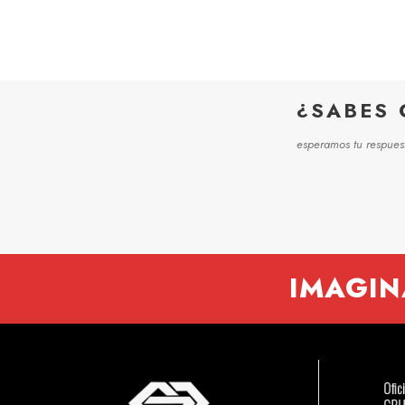
¿SABES 
esperamos tu respues
IMAGIN