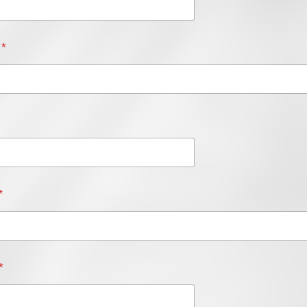
s
*
*
*