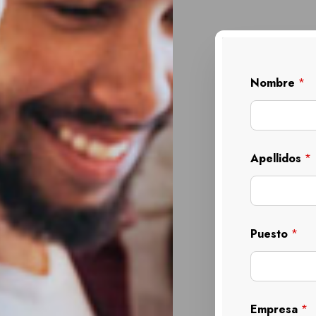
Nombre
*
Apellidos
*
Puesto
*
Empresa
*